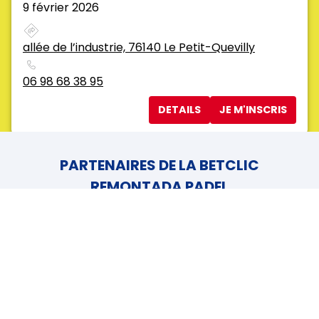
9 février 2026
allée de l’industrie, 76140 Le Petit-Quevilly
06 98 68 38 95
DETAILS
JE M'INSCRIS
ÉTAPE 6
PARTENAIRES DE LA BETCLIC
4PADEL Lille Seclin
REMONTADA PADEL
23 février 2026
PARTENAIRE TITRE
Avenue de la République, 59113 Seclin
03 59 22 91 81
DETAILS
JE M'INSCRIS